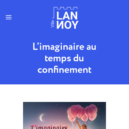
L’imaginaire au
temps du
confinement