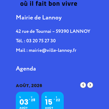
Mairie de Lannoy
42 rue de Tournai – 59390 LANNOY
Tél. : 03 20 75 27 30
Mail :
mairie@ville-lannoy.fr
Agenda
AOÛT, 2026
L
S
V
S
03
15
28
22
AOÛT
AOÛT