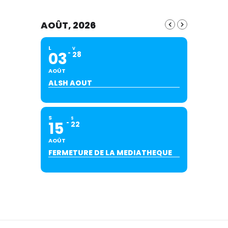
AOÛT, 2026
L
V
03
28
AOÛT
ALSH AOUT
S
S
15
22
AOÛT
FERMETURE DE LA MEDIATHEQUE