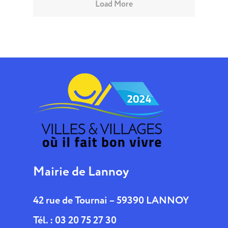
Load More
Mairie de Lannoy
42 rue de Tournai – 59390 LANNOY
Tél. : 03 20 75 27 30