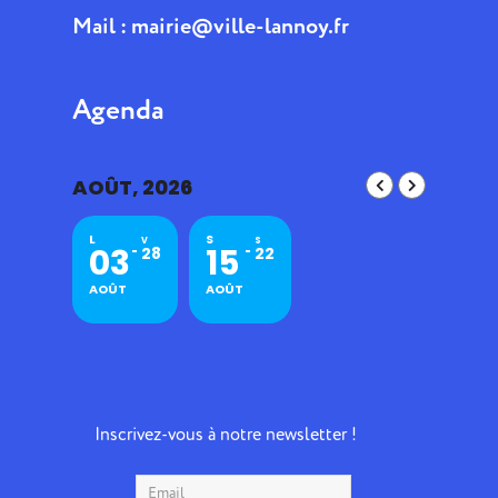
Mail :
mairie@ville-lannoy.fr
Agenda
AOÛT, 2026
L
S
V
S
03
15
28
22
AOÛT
AOÛT
Inscrivez-vous à notre newsletter !