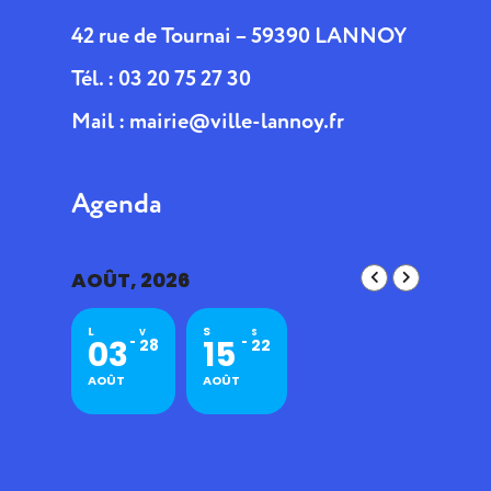
42 rue de Tournai – 59390 LANNOY
Tél. : 03 20 75 27 30
Mail :
mairie@ville-lannoy.fr
Agenda
AOÛT, 2026
L
S
V
S
03
15
28
22
AOÛT
AOÛT