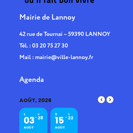
Mairie de Lannoy
42 rue de Tournai – 59390 LANNOY
Tél. : 03 20 75 27 30
Mail :
mairie@ville-lannoy.fr
Agenda
AOÛT, 2026
L
S
V
S
03
15
28
22
AOÛT
AOÛT