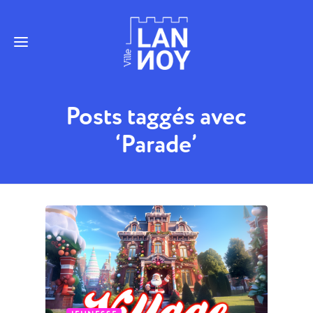
Posts taggés avec
‘Parade’