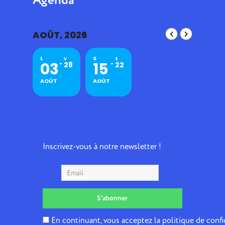
Agenda
AOÛT, 2026
L
S
V
S
03
15
28
22
AOÛT
AOÛT
Inscrivez-vous à notre newsletter !
En continuant, vous acceptez la politique de confi