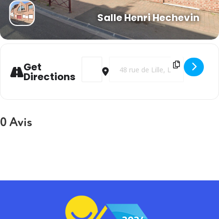
Salle Henri Hechevin
Address - Voeux municipaux [GoxKyHili]
Destination Address - Voeux muni
Get
Directions
0 Avis