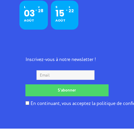
L
S
V
S
03
15
28
22
AOÛT
AOÛT
Inscrivez-vous à notre newsletter !
En continuant, vous acceptez la politique de confi