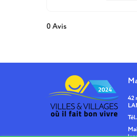
0 Avis
Ma
42 
LA
Tél
Mai
lan