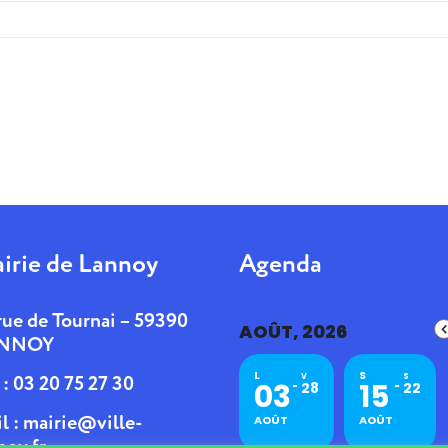
irie de Lannoy
Agenda
rue de Tournai – 59390
AOÛT, 2026
NNOY
L
S
. : 03 20 75 27 30
V
S
03
15
28
22
l :
mairie@ville-
AOÛT
AOÛT
noy.fr