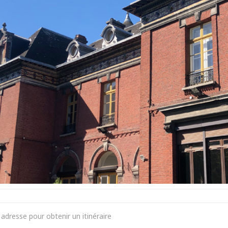
LOWEEN [icfkmUr9A]