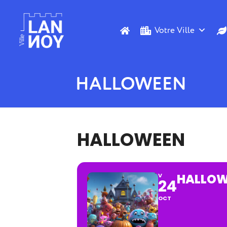
Votre Ville
HALLOWEEN
HALLOWEEN
HALLOW
V
24
OCT