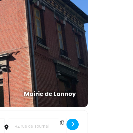
Mairie de Lannoy
Destination Address - HALLOWEEN [KOoCovqeI]