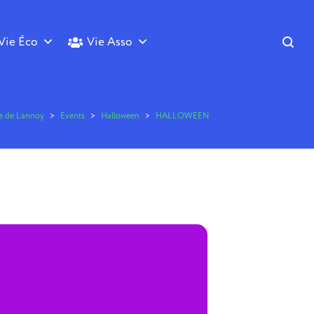
Vie Éco
Vie Asso
le de Lannoy
>
Events
>
Halloween
>
HALLOWEEN