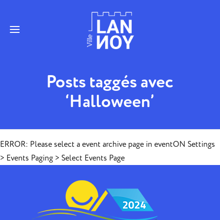
Posts taggés avec
‘Halloween’
ERROR: Please select a event archive page in eventON Settings
> Events Paging > Select Events Page