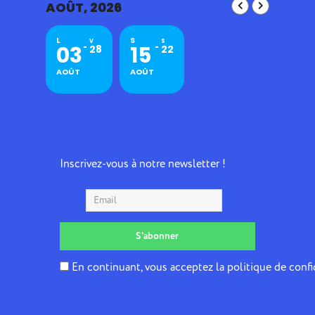
AOÛT, 2026
L
S
V
S
03
15
28
22
AOÛT
AOÛT
Inscrivez-vous à notre newsletter !
En continuant, vous acceptez la politique de confi