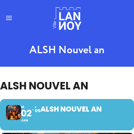
ALSH Nouvel an
ALSH NOUVEL AN
ALSH NOUVEL AN
M
V
02
05
JAN