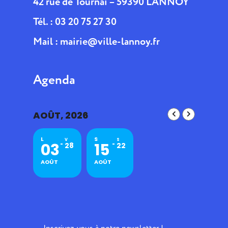
42 rue de Tournai – 59390 LANNOY
Tél. : 03 20 75 27 30
Mail :
mairie@ville-lannoy.fr
Agenda
AOÛT, 2026
L
S
V
S
03
15
28
22
AOÛT
AOÛT