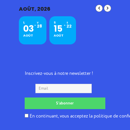
AOÛT, 2026
L
S
V
S
03
15
28
22
AOÛT
AOÛT
Inscrivez-vous à notre newsletter !
En continuant, vous acceptez la politique de confi