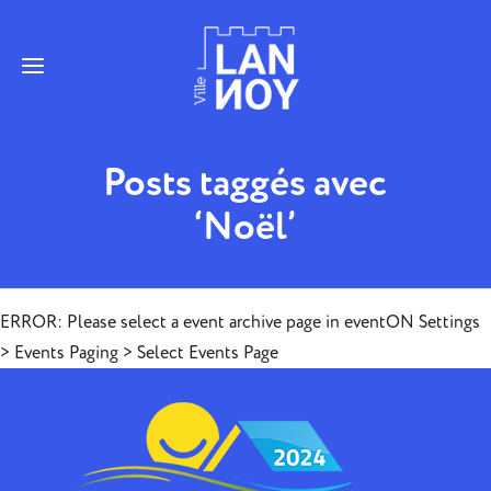
Posts taggés avec
‘Noël’
ERROR: Please select a event archive page in eventON Settings
> Events Paging > Select Events Page