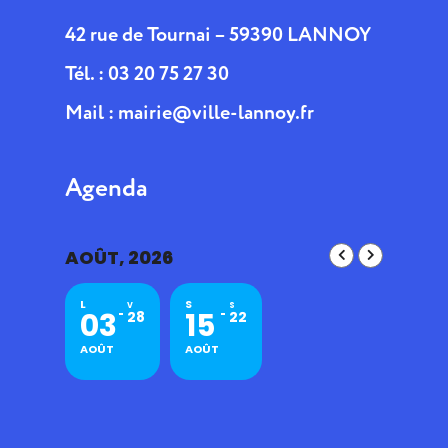
42 rue de Tournai – 59390 LANNOY
Tél. : 03 20 75 27 30
Mail :
mairie@ville-lannoy.fr
Agenda
AOÛT, 2026
L
S
V
S
03
15
28
22
AOÛT
AOÛT