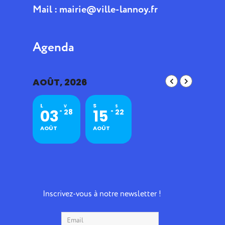
Mail :
mairie@ville-lannoy.fr
Agenda
AOÛT, 2026
L
S
V
S
03
15
28
22
AOÛT
AOÛT
Inscrivez-vous à notre newsletter !