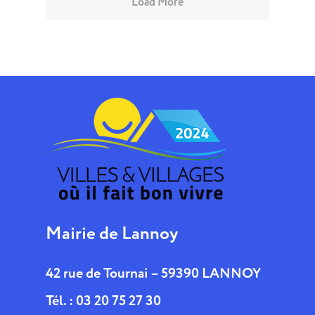
Load More
Mairie de Lannoy
42 rue de Tournai – 59390 LANNOY
Tél. : 03 20 75 27 30