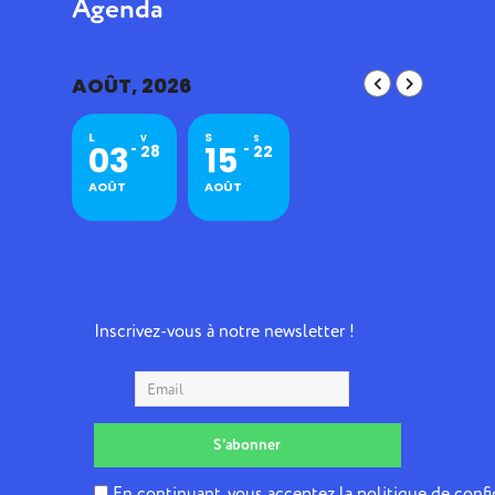
Agenda
AOÛT, 2026
L
S
V
S
03
15
28
22
AOÛT
AOÛT
Inscrivez-vous à notre newsletter !
En continuant, vous acceptez la politique de confi