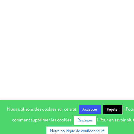
Nous utilisons des cookies sur ce site
| Pour
Accepter
Rejeter
comment supprimer les cookies
| Pour en savoir plus
Réglages
Notre politique de confidentialité