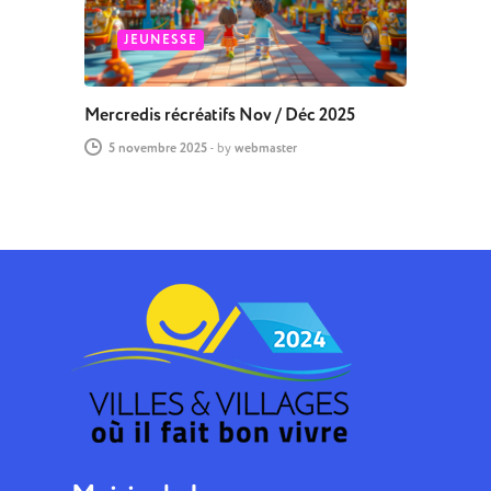
JEUNESSE
Mercredis récréatifs Nov / Déc 2025
5 novembre 2025
-
by
webmaster