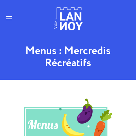
Menus : Mercredis
Récréatifs