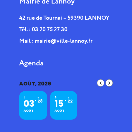
Mairie de Lannoy
42 rue de Tournai – 59390 LANNOY
Tél. : 03 20 75 27 30
Mail :
mairie@ville-lannoy.fr
Agenda
AOÛT, 2026
L
S
V
S
03
15
28
22
AOÛT
AOÛT