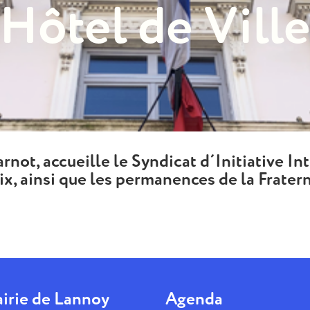
Hôtel de Vill
Carnot, accueille le Syndicat d´Initiative
Paix, ainsi que les permanences de la Frate
irie de Lannoy
Agenda