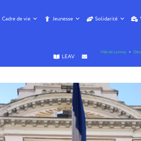
Cadre de vie
Jeunesse
Solidarité
Ville de Lannoy
>
Décou
LEAV