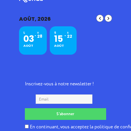
AOÛT, 2026
L
S
V
S
03
15
28
22
AOÛT
AOÛT
Inscrivez-vous à notre newsletter !
En continuant, vous acceptez la politique de confi