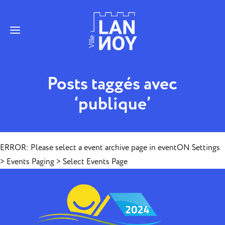
Posts taggés avec
‘publique’
ERROR: Please select a event archive page in eventON Settings
> Events Paging > Select Events Page