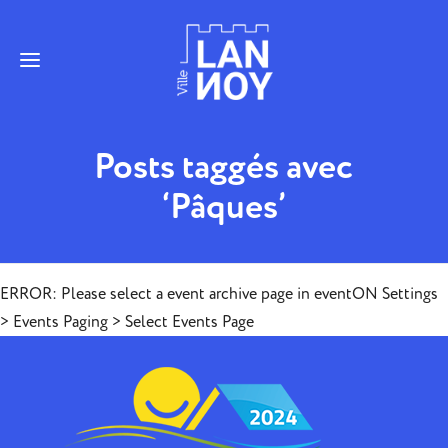
Posts taggés avec
‘Pâques’
ERROR: Please select a event archive page in eventON Settings
> Events Paging > Select Events Page