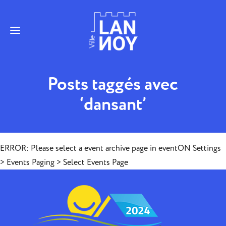
Posts taggés avec
‘dansant’
ERROR: Please select a event archive page in eventON Settings
> Events Paging > Select Events Page