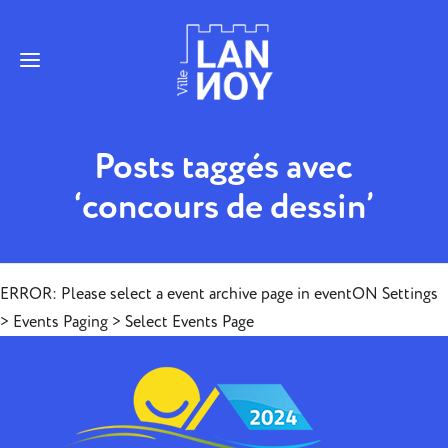
Posts taggés avec
‘concours de dessin’
ERROR: Please select a event archive page in eventON Settings
> Events Paging > Select Events Page