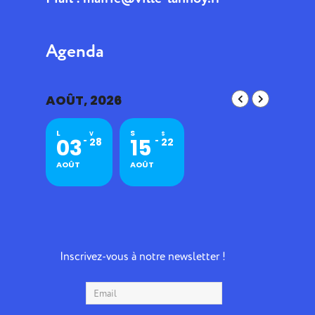
Agenda
AOÛT, 2026
L
S
V
S
03
15
28
22
AOÛT
AOÛT
Inscrivez-vous à notre newsletter !