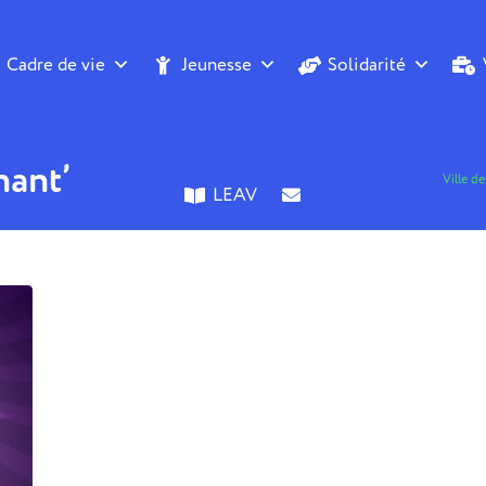
Cadre de vie
Jeunesse
Solidarité
hant’
Ville d
LEAV