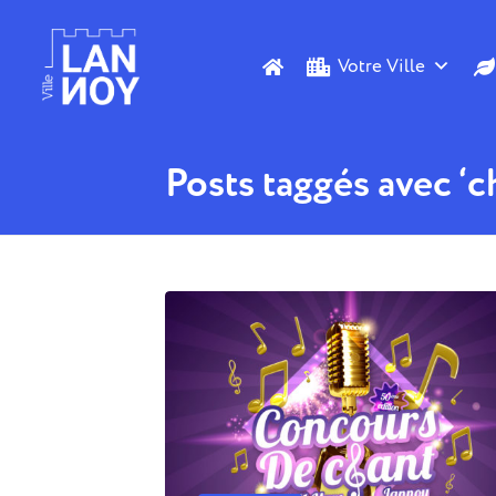
Votre Ville
Posts taggés avec ‘c