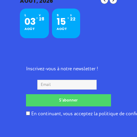
AOÛT, 2026
L
S
V
S
03
15
28
22
AOÛT
AOÛT
Inscrivez-vous à notre newsletter !
En continuant, vous acceptez la politique de confi