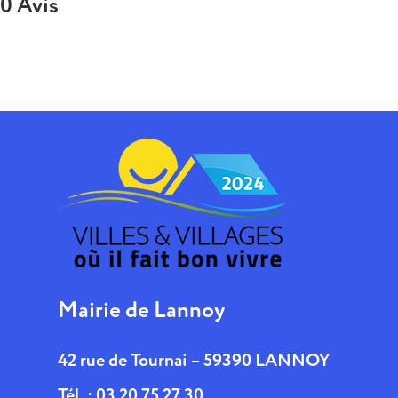
0 Avis
Mairie de Lannoy
42 rue de Tournai – 59390 LANNOY
Tél. : 03 20 75 27 30