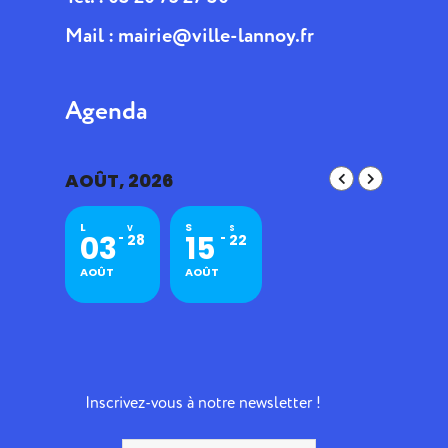
Mail :
mairie@ville-lannoy.fr
Agenda
AOÛT, 2026
L
S
V
S
03
15
28
22
AOÛT
AOÛT
Inscrivez-vous à notre newsletter !