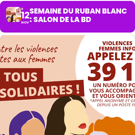
SEMAINE DU RUBAN BLANC
S
12
: SALON DE LA BD
NOV