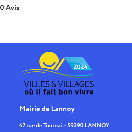
0 Avis
Mairie de Lannoy
42 rue de Tournai – 59390 LANNOY