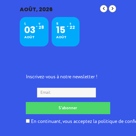
AOÛT, 2026
L
S
V
S
03
15
28
22
AOÛT
AOÛT
Inscrivez-vous à notre newsletter !
En continuant, vous acceptez la politique de confi