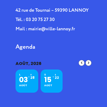
42 rue de Tournai – 59390 LANNOY
Tél. : 03 20 75 27 30
Mail :
mairie@ville-lannoy.fr
Agenda
AOÛT, 2026
L
S
V
S
03
15
28
22
AOÛT
AOÛT