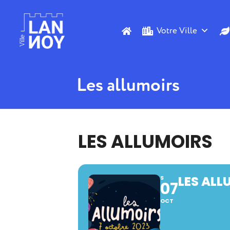
Votre Ville
Les allumoirs
LES ALLUMOIRS
LES ALL
S
07
OCT