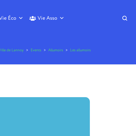
Vie Éco
Vie Asso
Ville de Lannoy
>
Events
>
Allumoirs
>
Les allumoirs