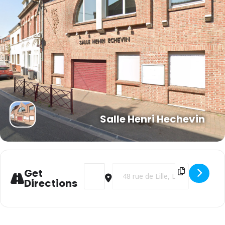
Salle Henri Hechevin
Address - Gala de boxe [0LHbQa1SM]
Destination Address - Gala de box
Get
Directions