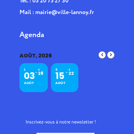
Tél. : 03 20 75 27 30
Mail :
mairie@ville-lannoy.fr
Agenda
AOÛT, 2026
L
S
V
S
03
15
28
22
AOÛT
AOÛT
Inscrivez-vous à notre newsletter !