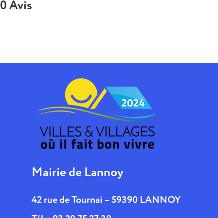
0 Avis
Mairie de Lannoy
42 rue de Tournai – 59390 LANNOY