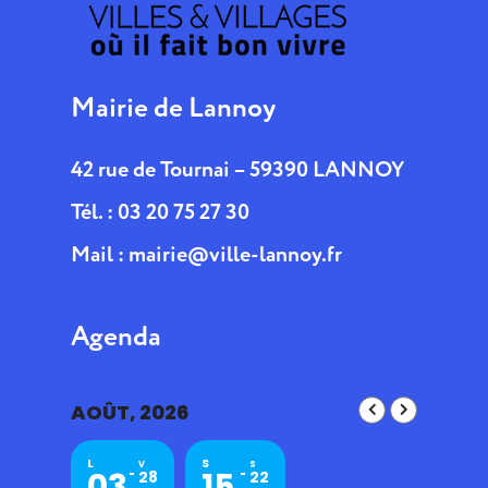
Mairie de Lannoy
42 rue de Tournai – 59390 LANNOY
Tél. : 03 20 75 27 30
Mail :
mairie@ville-lannoy.fr
Agenda
AOÛT, 2026
L
S
V
S
03
15
28
22