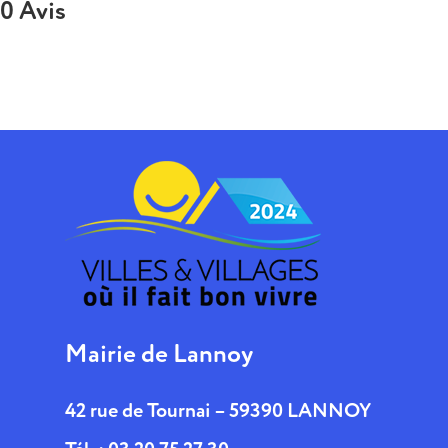
0 Avis
Mairie de Lannoy
42 rue de Tournai – 59390 LANNOY