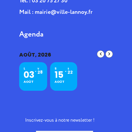
Tél. : 03 20 75 27 30
Mail :
mairie@ville-lannoy.fr
Agenda
AOÛT, 2026
L
S
V
S
03
15
28
22
AOÛT
AOÛT
Inscrivez-vous à notre newsletter !