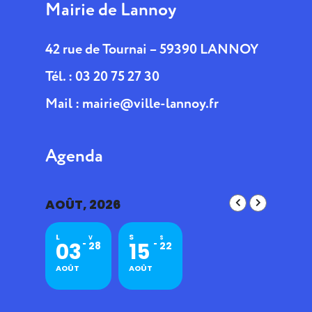
Mairie de Lannoy
42 rue de Tournai – 59390 LANNOY
Tél. : 03 20 75 27 30
Mail :
mairie@ville-lannoy.fr
Agenda
AOÛT, 2026
L
S
V
S
03
15
28
22
AOÛT
AOÛT