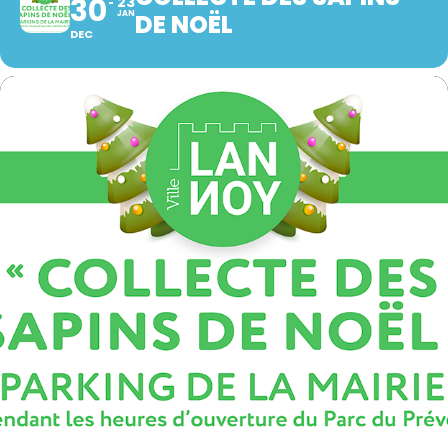
30
23
JAN
DE NOËL
DEC