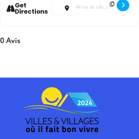
Address - CDM DE RUGBY : FRANCE / URUG
Destination Address - CDM DE R
Get
Directions
0 Avis