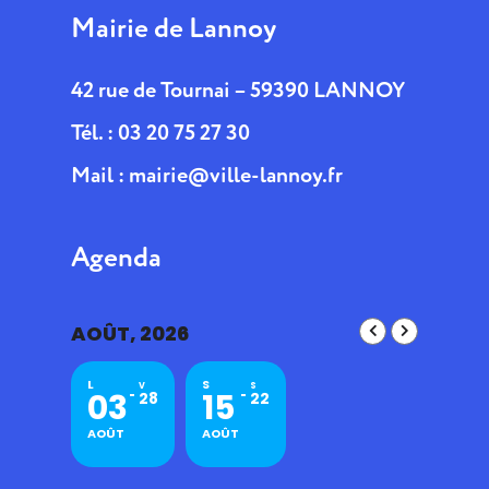
Mairie de Lannoy
42 rue de Tournai – 59390 LANNOY
Tél. : 03 20 75 27 30
Mail :
mairie@ville-lannoy.fr
Agenda
AOÛT, 2026
L
S
V
S
03
15
28
22
AOÛT
AOÛT