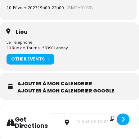
10 Février 2023
19h00
-
22h00
(GMT+01:00)
Lieu
Le Téléphone
19 Rue de Tournai, 59390 Lannoy
OTHER EVENTS
AJOUTER À MON CALENDRIER
AJOUTER À MON CALENDRIER GOOGLE
Address - Café concert #4 [uKdLPg3bO]
Destination Address - Café conce
Get
Directions