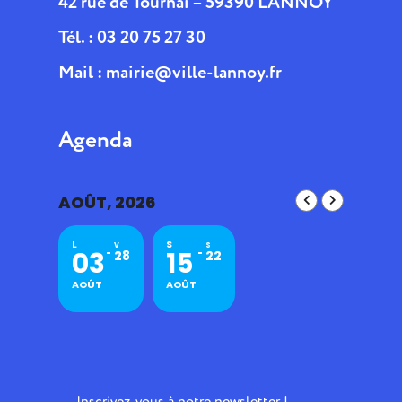
42 rue de Tournai – 59390 LANNOY
Tél. : 03 20 75 27 30
Mail :
mairie@ville-lannoy.fr
Agenda
AOÛT, 2026
L
S
V
S
03
15
28
22
AOÛT
AOÛT
Inscrivez-vous à notre newsletter !