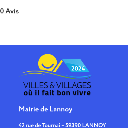
0 Avis
Mairie de Lannoy
42 rue de Tournai – 59390 LANNOY