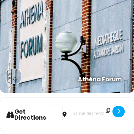
Athéna Forum
Address - ALSH Hiver [Of6YGgVAb]
Destination Address - ALSH Hiver
Get
Directions