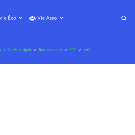
Vie Éco
Vie Asso
y
>
Vie Municipale
>
Tous les articles
>
2021
>
avril