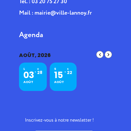
Tél. : 03 20 75 27 30
Mail :
mairie@ville-lannoy.fr
Agenda
AOÛT, 2026
L
S
V
S
03
15
28
22
AOÛT
AOÛT
Inscrivez-vous à notre newsletter !