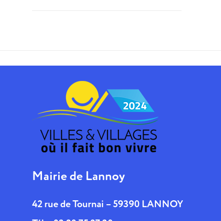
Mairie de Lannoy
42 rue de Tournai – 59390 LANNOY